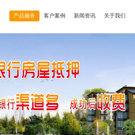
产品服务
客户案例
新闻资讯
关于我们