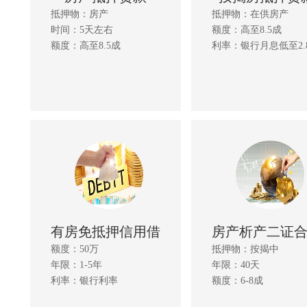
抵押物：房产
抵押物：在供房产
时间：5天左右
额度：高至8.5成
额度：高至8.5成
利率：银行月息低至2.
厘
有房免抵押信用借
房产析产二证
额度：50万
抵押物：按揭中
年限：1-5年
年限：40天
利率：银行利率
额度：6-8成