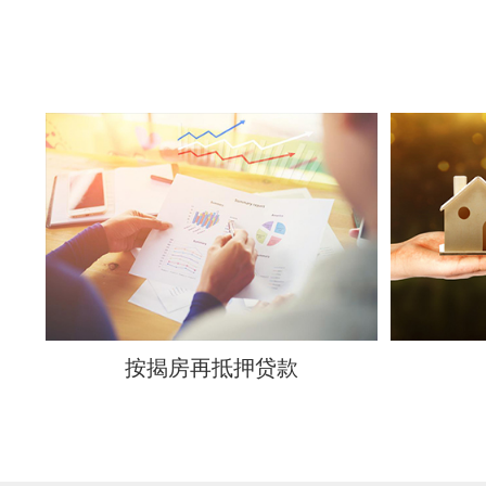
按揭房再抵押贷款