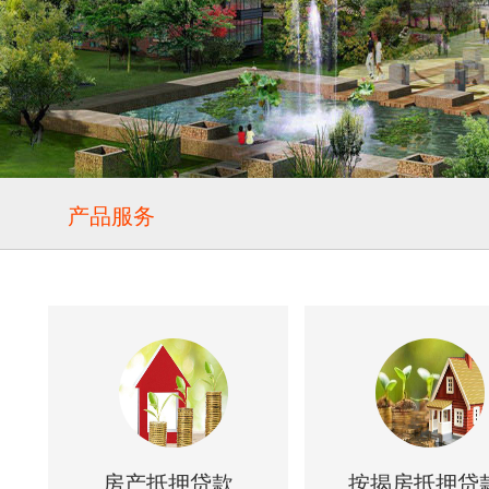
产品服务
房产抵押贷款
按揭房抵押贷