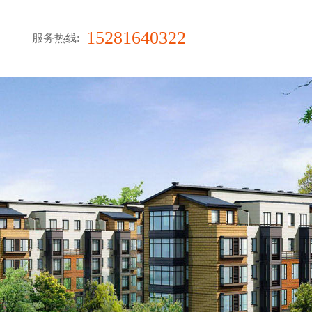
15281640322
服务热线: