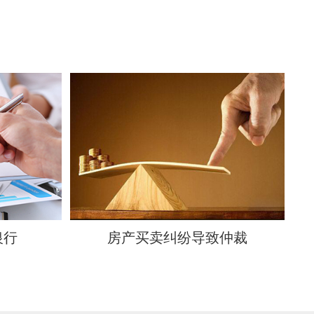
银行
房产买卖纠纷导致仲裁