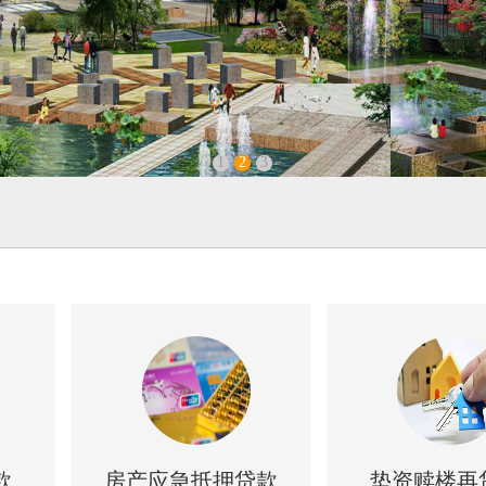
1
2
3
款
房产应急抵押贷款
垫资赎楼再