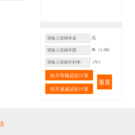
元
年（1-30）
（%）
线