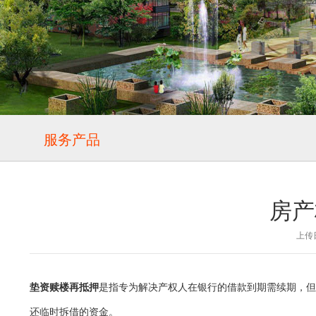
服务产品
房产
上传日
垫资赎楼再抵押
是指专为解决产权人在银行的借款到期需续期，但
还临时拆借的资金。